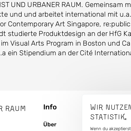
UNST UND URBANER RAUM. Gemeinsam mit 
ekte und und arbeitet international mit u
or Contemporary Art Singapore, re:publica 
t studierte Produktdesign an der HfG Ka
 Visual Arts Program in Boston und Camb
a ein Stipendium an der Cité International
Wir nutze
Info
The
r Raum
Seitenbaum
Statistik.
Über
Projek
Wenn du akzeptierst,