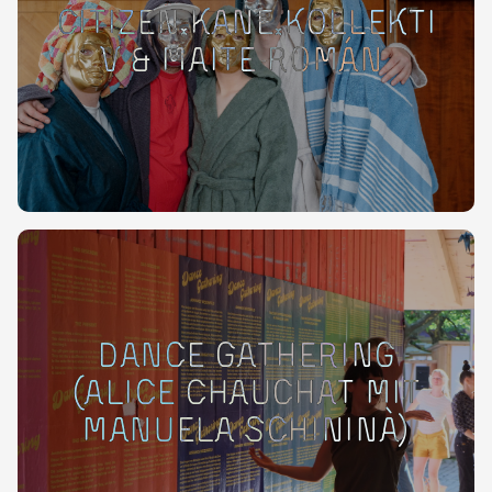
Citizen.KANE.Kollekti
v & Maite Román
Dance Gathering
(Alice Chauchat mit
Manuela Schininà)