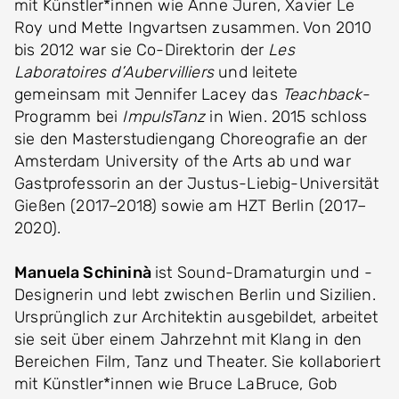
mit Künstler*innen wie Anne Juren, Xavier Le
Roy und Mette Ingvartsen zusammen. Von 2010
bis 2012 war sie Co-Direktorin der
Les
Laboratoires d’Aubervilliers
und leitete
gemeinsam mit Jennifer Lacey das
Teachback
-
Programm bei
ImpulsTanz
in Wien. 2015 schloss
sie den Masterstudiengang Choreografie an der
Amsterdam University of the Arts ab und war
Gastprofessorin an der Justus-Liebig-Universität
Gießen (2017–2018) sowie am HZT Berlin (2017–
2020).
Manuela Schininà
ist Sound-Dramaturgin und -
Designerin und lebt zwischen Berlin und Sizilien.
Ursprünglich zur Architektin ausgebildet, arbeitet
sie seit über einem Jahrzehnt mit Klang in den
Bereichen Film, Tanz und Theater. Sie kollaboriert
mit Künstler*innen wie Bruce LaBruce, Gob